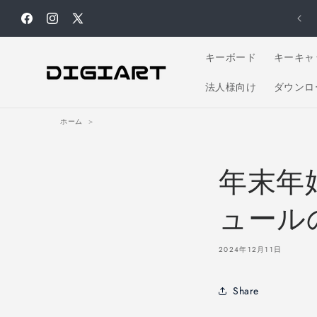
コンテ
ンツに
Facebook
Instagram
X
進む
(Twitter)
キーボード
キーキャ
法人様向け
ダウンロ
ホーム
>
年末年
ュール
2024年12月11日
Share