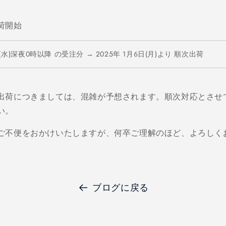
荷開始
(
水
)
深夜
0
時以降
の受注分
→ 2025
年
1
月
6
日
(
月
)
より
順次出荷
出荷につきましては、混雑が予想されます。順次対応とさせ
い。
ご不便をおかけいたしますが、何卒ご理解のほど、よろしく
ブログに戻る