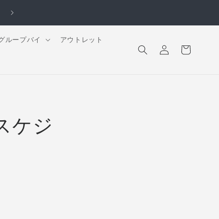
ロ
カ
グループバイ
アウトレット
グ
ー
イ
ト
ン
スケジ