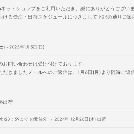
Japanネットショップをご利用いただき、誠にありがとうござい
おける受注・出荷スケジュールにつきまして下記の通りご案
(土
)
～
2025
年
1
月5
日
(日
)
のお問い合わせは受け付けております。
ただきましたメールへのご返信は、
1
月
6
日
(
月
)
より随時ご返
終出荷
水
)23
：
59
まで
の受注分
→ 2024
年
12
月
26
日
(
木
)
出荷