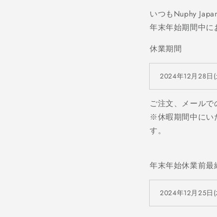
いつもNuphy 
年末年始期間中に
休業期間
2024
年
12
月
28
日
ご注文、メールで
※休暇期間中にい
す。
年末年始休業前最
2024
年
12
月
25
日
(