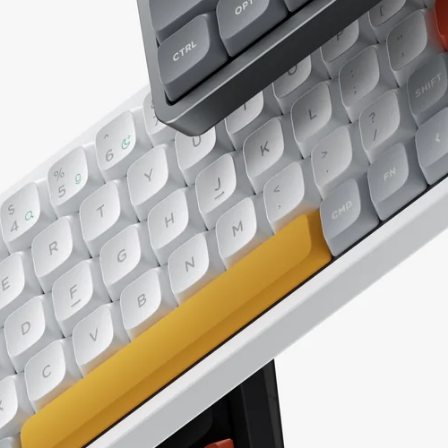
の
の
数
数
量
量
を
を
減
増
ら
や
す
す