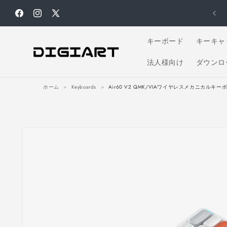
コンテ
ンツに
お盆休業のお知らせ｜8月13日（木）～8月16日（日）
Facebook
Instagram
X
進む
(Twitter)
キーボード
キーキャ
法人様向け
ダウンロ
ホーム
>
Keyboards
>
Air60 V2 QMK/VIAワイヤレスメカニカルキー
商品情
報にス
キップ