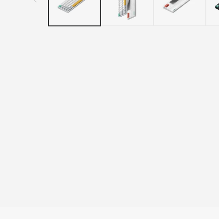
メ
デ
ィ
ア
(1)
を
開
く