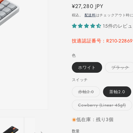
通
¥27,280 JPY
ビ
ュ
常
税込。
配送料
はチェックアウト時
ー
価
数
15件のレビ
格
の
合
技適認証番号：R210-22869
計
色
ホワイト
ブラック
スイッチ
バ
赤軸2.0
茶軸2.0
リ
エ
ー
バ
Cowberry (Linear 45gf)
シ
リ
ョ
エ
ン
ー
低在庫：残り3個
は
シ
売
ョ
り
ン
数量
数