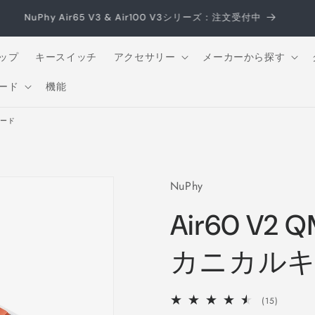
NuPhy Air65 V3 & Air100 V3シリーズ：注文受付中
ップ
キースイッチ
アクセサリー
メーカーから探す
ード
機能
ボード
NuPhy
Air60 V
カニカル
15
(15)
レ