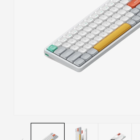
モ
ー
ダ
ル
で