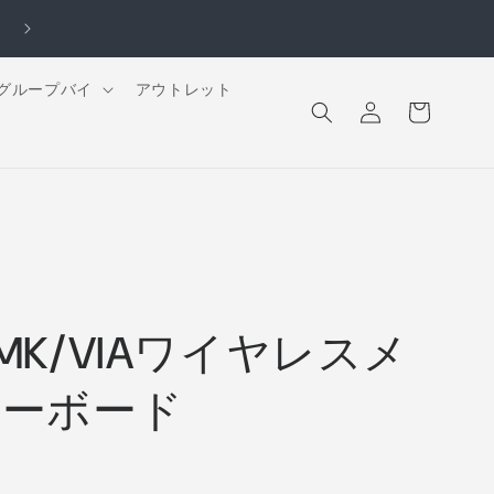
🚚 送料無料（※一部商品を除く）｜最短翌営業日発送｜営業時間 9:3
18:30（土日祝休）
ロ
カ
グループバイ
アウトレット
グ
ー
イ
ト
ン
2 QMK/VIAワイヤレスメ
キーボード