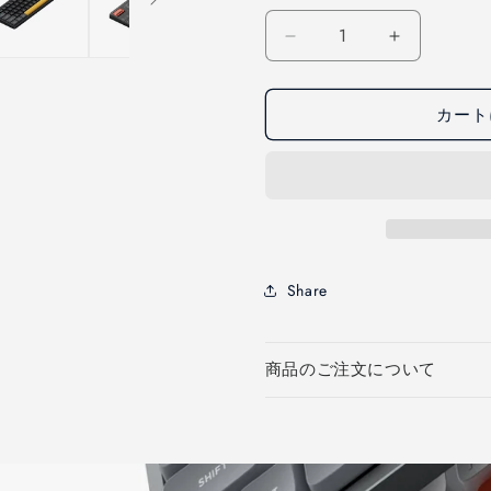
切
は
れ
売
量
て
り
Air60
Air60
い
切
る
れ
V2
V2
か
て
QMK/VIA
QMK/VIA
販
い
売
る
カート
ワ
ワ
で
か
き
販
イ
イ
ま
売
ヤ
せ
ヤ
で
ん
き
レ
レ
ま
せ
ス
ス
ん
メ
メ
カ
カ
Share
ニ
ニ
カ
カ
ル
ル
商品のご注文について
キ
キ
ー
ー
ボ
ボ
ー
ー
ド
ド