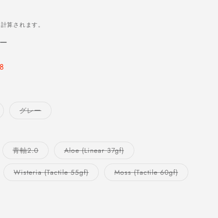
に計算されます。
ュー
8
バ
バ
グレー
リ
リ
エ
エ
ー
ー
シ
シ
ョ
ョ
バ
バ
青軸2.0
Aloe (Linear 37gf)
ン
ン
リ
リ
は
は
エ
エ
売
売
ー
ー
り
り
バ
バ
Wisteria (Tactile 55gf)
Moss (Tactile 60gf)
シ
シ
切
切
リ
リ
ョ
ョ
れ
れ
エ
エ
ン
ン
て
て
ー
ー
は
は
い
い
シ
シ
売
売
る
る
ョ
ョ
り
り
か
か
ン
ン