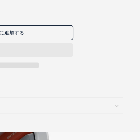
切
切
販
販
は
は
れ
れ
売
売
売
売
て
て
で
で
り
り
い
い
き
き
切
切
る
る
ま
ま
れ
れ
か
か
せ
せ
て
て
販
販
ん
ん
い
い
売
売
る
る
に追加する
で
で
か
か
き
き
販
販
ま
ま
売
売
せ
せ
で
で
ん
ん
き
き
ま
ま
せ
せ
ん
ん